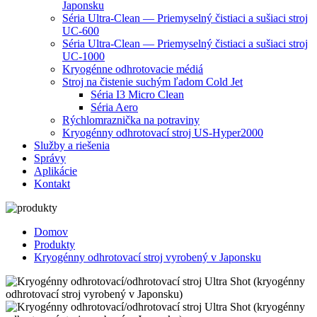
Japonsku
Séria Ultra-Clean — Priemyselný čistiaci a sušiaci stroj
UC-600
Séria Ultra-Clean — Priemyselný čistiaci a sušiaci stroj
UC-1000
Kryogénne odhrotovacie médiá
Stroj na čistenie suchým ľadom Cold Jet
Séria I3 Micro Clean
Séria Aero
Rýchlomraznička na potraviny
Kryogénny odhrotovací stroj US-Hyper2000
Služby a riešenia
Správy
Aplikácie
Kontakt
Domov
Produkty
Kryogénny odhrotovací stroj vyrobený v Japonsku