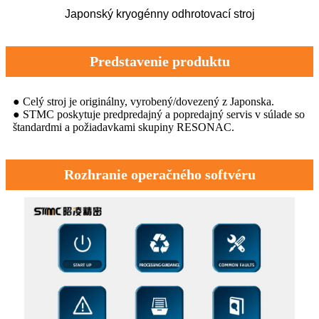
Japonský kryogénny odhrotovací stroj
Predstavenie produktu
● Celý stroj je originálny, vyrobený/dovezený z Japonska.
● STMC poskytuje predpredajný a popredajný servis v súlade so
štandardmi a požiadavkami skupiny RESONAC.
Rozhranie operačného softvéru