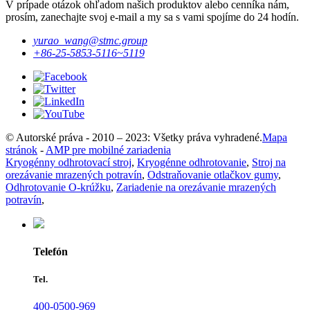
V prípade otázok ohľadom našich produktov alebo cenníka nám,
prosím, zanechajte svoj e-mail a my sa s vami spojíme do 24 hodín.
yurao_wang@stmc.group
+86-25-5853-5116~5119
© Autorské práva - 2010 – 2023: Všetky práva vyhradené.
Mapa
stránok
-
AMP pre mobilné zariadenia
Kryogénny odhrotovací stroj
,
Kryogénne odhrotovanie
,
Stroj na
orezávanie mrazených potravín
,
Odstraňovanie otlačkov gumy
,
Odhrotovanie O-krúžku
,
Zariadenie na orezávanie mrazených
potravín
,
Telefón
Tel.
400-0500-969