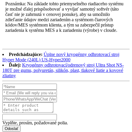
Poznámka: Na základe tohto priemyselného riadiaceho systému
je možné ďalej prispôsobovať a vyvíjať samotný softvér (táto
časť nie je zahrnutá v cenovej ponuke), aby sa umožnilo
zdieľanie údajov medzi zariadením a systémom čiarových
kódov/MES systémom klienta, a tým sa zabezpečil prístup
zariadenia k systému MES a k zariadeniu (výrobe) v cloude.
Predchádzajúce:
Úplne nový kryogénny odhrotovací stroj
Hyper Mode (240L) US-Hyper2000
Ďalej:
Kryogénny odhrotovací/odrenový stroj Ultra Shot NS-
180T pre gumu, polyuretán, silikón, plast, tlakové liatie a kovové
zliatiny
Vyplňte, prosím, požadované polia.
Odoslať