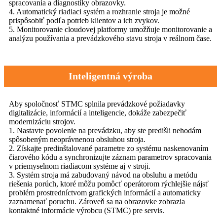
spracovania a diagnostiky obrazovky.
4. Automatický riadiaci systém a rozhranie stroja je možné
prispôsobiť podľa potrieb klientov a ich zvykov.
5. Monitorovanie cloudovej platformy umožňuje monitorovanie a
analýzu používania a prevádzkového stavu stroja v reálnom čase.
Inteligentná výroba
Aby spoločnosť STMC splnila prevádzkové požiadavky
digitalizácie, informácií a inteligencie, dokáže zabezpečiť
modernizáciu strojov.
1. Nastavte povolenie na prevádzku, aby ste predišli nehodám
spôsobeným neoprávnenou obsluhou stroja.
2. Získajte predinštalované parametre zo systému naskenovaním
čiarového kódu a synchronizujte záznam parametrov spracovania
v priemyselnom riadiacom systéme aj v stroji.
3. Systém stroja má zabudovaný návod na obsluhu a metódu
riešenia porúch, ktoré môžu pomôcť operátorom rýchlejšie nájsť
problém prostredníctvom grafických informácií a automaticky
zaznamenať poruchu. Zároveň sa na obrazovke zobrazia
kontaktné informácie výrobcu (STMC) pre servis.