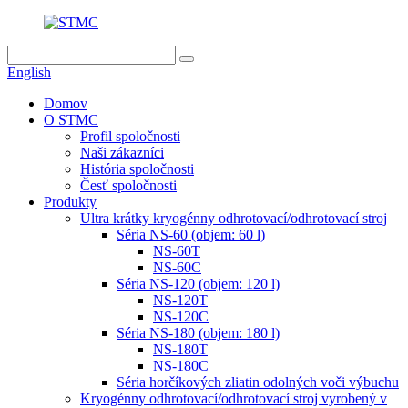
English
Domov
O STMC
Profil spoločnosti
Naši zákazníci
História spoločnosti
Česť spoločnosti
Produkty
Ultra krátky kryogénny odhrotovací/odhrotovací stroj
Séria NS-60 (objem: 60 l)
NS-60T
NS-60C
Séria NS-120 (objem: 120 l)
NS-120T
NS-120C
Séria NS-180 (objem: 180 l)
NS-180T
NS-180C
Séria horčíkových zliatin odolných voči výbuchu
Kryogénny odhrotovací/odhrotovací stroj vyrobený v