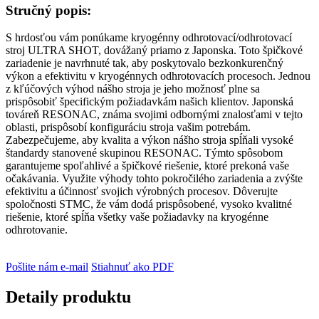
Stručný popis:
S hrdosťou vám ponúkame kryogénny odhrotovací/odhrotovací
stroj ULTRA SHOT, dovážaný priamo z Japonska. Toto špičkové
zariadenie je navrhnuté tak, aby poskytovalo bezkonkurenčný
výkon a efektivitu v kryogénnych odhrotovacích procesoch. Jednou
z kľúčových výhod nášho stroja je jeho možnosť plne sa
prispôsobiť špecifickým požiadavkám našich klientov. Japonská
továreň RESONAC, známa svojimi odbornými znalosťami v tejto
oblasti, prispôsobí konfiguráciu stroja vašim potrebám.
Zabezpečujeme, aby kvalita a výkon nášho stroja spĺňali vysoké
štandardy stanovené skupinou RESONAC. Týmto spôsobom
garantujeme spoľahlivé a špičkové riešenie, ktoré prekoná vaše
očakávania. Využite výhody tohto pokročilého zariadenia a zvýšte
efektivitu a účinnosť svojich výrobných procesov. Dôverujte
spoločnosti STMC, že vám dodá prispôsobené, vysoko kvalitné
riešenie, ktoré spĺňa všetky vaše požiadavky na kryogénne
odhrotovanie.
Pošlite nám e-mail
Stiahnuť ako PDF
Detaily produktu