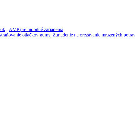
nok
-
AMP pre mobilné zariadenia
traňovanie otlačkov gumy
,
Zariadenie na orezávanie mrazených potra