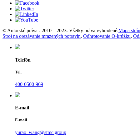
© Autorské práva - 2010 – 2023: Všetky práva vyhradené.
Mapa strá
Stroj na orezávanie mrazených potravín
,
Odhrotovanie O-krúžku
,
Ods
Telefón
Tel.
400-0500-969
E-mail
E-mail
yurao_wang@stmc.group