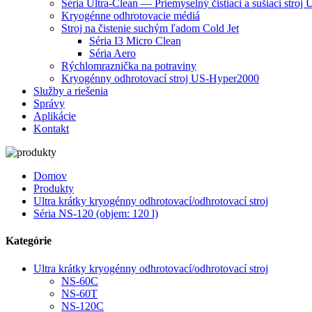
Séria Ultra-Clean — Priemyselný čistiaci a sušiaci stroj
Kryogénne odhrotovacie médiá
Stroj na čistenie suchým ľadom Cold Jet
Séria I3 Micro Clean
Séria Aero
Rýchlomraznička na potraviny
Kryogénny odhrotovací stroj US-Hyper2000
Služby a riešenia
Správy
Aplikácie
Kontakt
Domov
Produkty
Ultra krátky kryogénny odhrotovací/odhrotovací stroj
Séria NS-120 (objem: 120 l)
Kategórie
Ultra krátky kryogénny odhrotovací/odhrotovací stroj
NS-60C
NS-60T
NS-120C