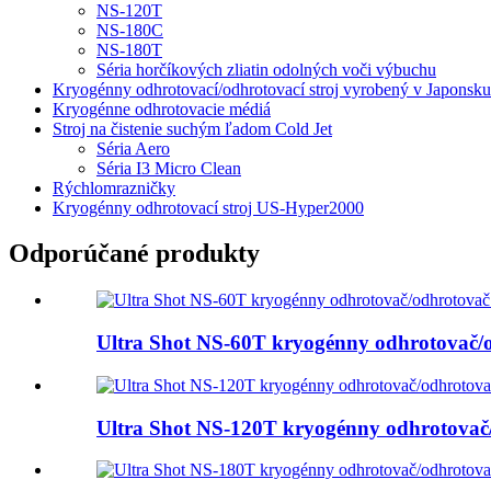
NS-120T
NS-180C
NS-180T
Séria horčíkových zliatin odolných voči výbuchu
Kryogénny odhrotovací/odhrotovací stroj vyrobený v Japonsku
Kryogénne odhrotovacie médiá
Stroj na čistenie suchým ľadom Cold Jet
Séria Aero
Séria I3 Micro Clean
Rýchlomrazničky
Kryogénny odhrotovací stroj US-Hyper2000
Odporúčané produkty
Ultra Shot NS-60T kryogénny odhrotovač/o
Ultra Shot NS-120T kryogénny odhrotovač/