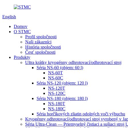
English
Domov
O STMC
Profil spoločnosti
Naši zákazníci
História spoločnosti
Česť spoločnosti
Produkty
Ultra krátky kryogénny odhrotovací/odhrotovací stroj
Séria NS-60 (objem: 60 l)
NS-60T
NS-60C
Séria NS-120 (objem: 120 l)
NS-120T
NS-120C
Séria NS-180 (objem: 180 l)
NS-180T
NS-180C
Séria horčíkových zliatin odolných voči výbuchu
Kryogénny odhrotovací/odhrotovací stroj vyrobený v Ja
Séria Ultra-Clean — Priemyselný čistiaci a sušiaci stroj