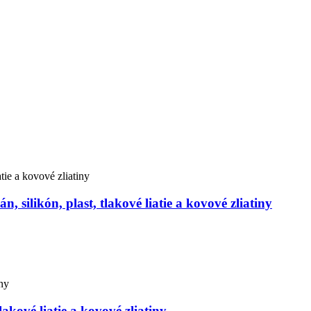
ilikón, plast, tlakové liatie a kovové zliatiny
kové liatie a kovové zliatiny