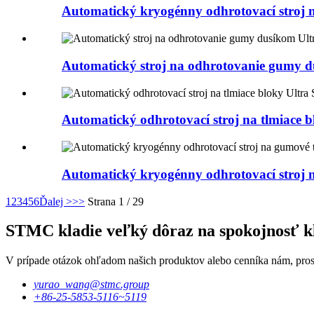
Automatický kryogénny odhrotovací stroj
Automatický stroj na odhrotovanie gumy 
Automatický odhrotovací stroj na tlmiace 
Automatický kryogénny odhrotovací stroj 
1
2
3
4
5
6
Ďalej >
>>
Strana 1 / 29
STMC kladie veľký dôraz na spokojnosť kl
V prípade otázok ohľadom našich produktov alebo cenníka nám, prosí
yurao_wang@stmc.group
+86-25-5853-5116~5119