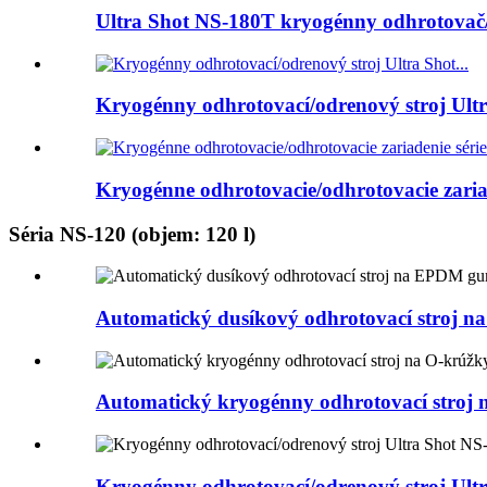
Ultra Shot NS-180T kryogénny odhrotovač/
Kryogénny odhrotovací/odrenový stroj Ultra
Kryogénne odhrotovacie/odhrotovacie zaria
Séria NS-120 (objem: 120 l)
Automatický dusíkový odhrotovací stroj na 
Automatický kryogénny odhrotovací stroj 
Kryogénny odhrotovací/odrenový stroj Ultra 