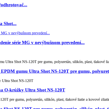
odhrotovač...
 Shot...
denie série MG v nevýbušnom prevedení...
EPDM gumu Ultra Shot NS-120T pre gumu, polyuretán, s
na O-krúžky Ultra Shot NS-120T
Shot NS-120T pre gumu, polyuretán, silikón, plast, tla