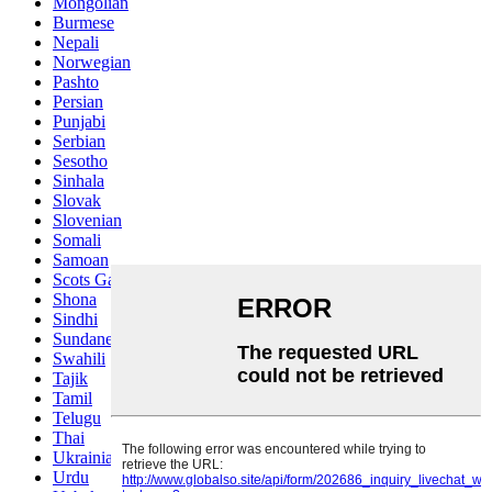
Mongolian
Burmese
Nepali
Norwegian
Pashto
Persian
Punjabi
Serbian
Sesotho
Sinhala
Slovak
Slovenian
Somali
Samoan
Scots Gaelic
Shona
Sindhi
Sundanese
Swahili
Tajik
Tamil
Telugu
Thai
Ukrainian
Urdu