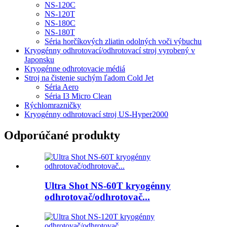
NS-120C
NS-120T
NS-180C
NS-180T
Séria horčíkových zliatin odolných voči výbuchu
Kryogénny odhrotovací/odhrotovací stroj vyrobený v
Japonsku
Kryogénne odhrotovacie médiá
Stroj na čistenie suchým ľadom Cold Jet
Séria Aero
Séria I3 Micro Clean
Rýchlomrazničky
Kryogénny odhrotovací stroj US-Hyper2000
Odporúčané produkty
Ultra Shot NS-60T kryogénny
odhrotovač/odhrotovač...