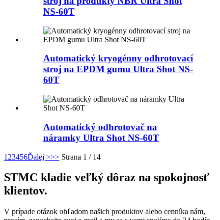
stroj na produkty NBR Ultra Shot
NS-60T
Automatický kryogénny odhrotovací
stroj na EPDM gumu Ultra Shot NS-
60T
Automatický odhrotovač na
náramky Ultra Shot NS-60T
1
2
3
4
5
6
Ďalej >
>>
Strana 1 / 14
STMC kladie veľký dôraz na spokojnosť
klientov.
V prípade otázok ohľadom našich produktov alebo cenníka nám,