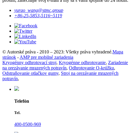
prosím, zanechajte svoj e-mail a my sa s vami spojíme do 24 hodín.
yurao_wang@stmc.group
+86-25-5853-5116~5119
© Autorské práva - 2010 – 2023: Všetky práva vyhradené.
Mapa
stránok
-
AMP pre mobilné zariadenia
Kryogénny odhrotovací stroj
,
Kryogénne odhrotovanie
,
Zariadenie
na orezávanie mrazených potravín
,
Odhrotovanie O-krúžku
,
Odstraňovanie otlačkov gumy
,
Stroj na orezávanie mrazených
potravín
,
Telefón
Tel.
400-0500-969