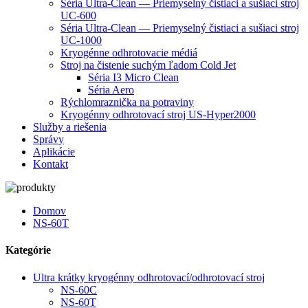
Séria Ultra-Clean — Priemyselný čistiaci a sušiaci stroj
UC-600
Séria Ultra-Clean — Priemyselný čistiaci a sušiaci stroj
UC-1000
Kryogénne odhrotovacie médiá
Stroj na čistenie suchým ľadom Cold Jet
Séria I3 Micro Clean
Séria Aero
Rýchlomraznička na potraviny
Kryogénny odhrotovací stroj US-Hyper2000
Služby a riešenia
Správy
Aplikácie
Kontakt
Domov
NS-60T
Kategórie
Ultra krátky kryogénny odhrotovací/odhrotovací stroj
NS-60C
NS-60T