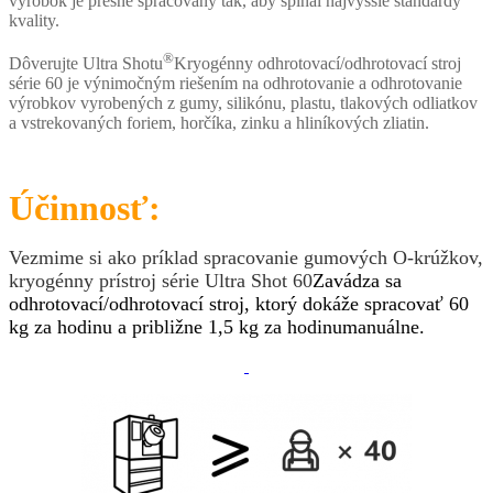
výrobok je presne spracovaný tak, aby spĺňal najvyššie štandardy
kvality.
®
Dôverujte Ultra Shotu
Kryogénny odhrotovací/odhrotovací stroj
série 60 je výnimočným riešením na odhrotovanie a odhrotovanie
výrobkov vyrobených z gumy, silikónu, plastu, tlakových odliatkov
a vstrekovaných foriem, horčíka, zinku a hliníkových zliatin.
Účinnosť:
Vezmime si ako príklad spracovanie gumových O-krúžkov,
kryogénny prístroj série Ultra Shot 60
Zavádza sa
odhrotovací/odhrotovací stroj, ktorý dokáže spracovať 60
kg za hodinu a približne 1,5 kg za hodinu
manuálne.