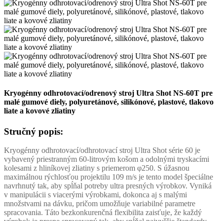
Kryogénny odhrotovací/odrenový stroj Ultra Shot NS-60T pre
malé gumové diely, polyuretánové, silikónové, plastové, tlakovo
liate a kovové zliatiny
Stručný popis:
Kryogénny odhrotovací/odhrotovací stroj Ultra Shot série 60 je
vybavený priestranným 60-litrovým košom a odolnými tryskacími
kolesami z hliníkovej zliatiny s priemerom φ250. S úžasnou
maximálnou rýchlosťou projektilu 109 m/s je tento model špeciálne
navrhnutý tak, aby spĺňal potreby ultra presných výrobkov. Vyniká
v manipulácii s viacerými výrobkami, dokonca aj s malými
množstvami na dávku, pričom umožňuje variabilné parametre
spracovania. Táto bezkonkurenčná flexibilita zaisťuje, že každý