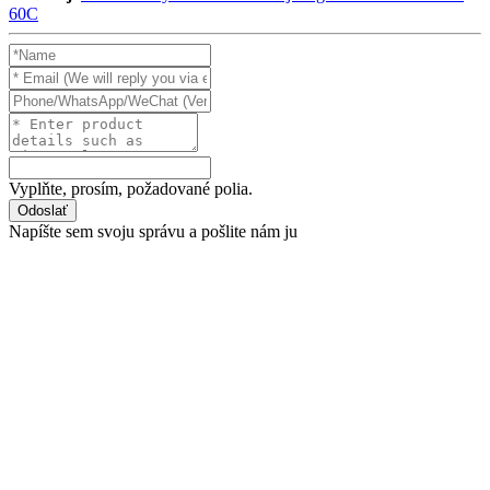
60C
Vyplňte, prosím, požadované polia.
Odoslať
Napíšte sem svoju správu a pošlite nám ju