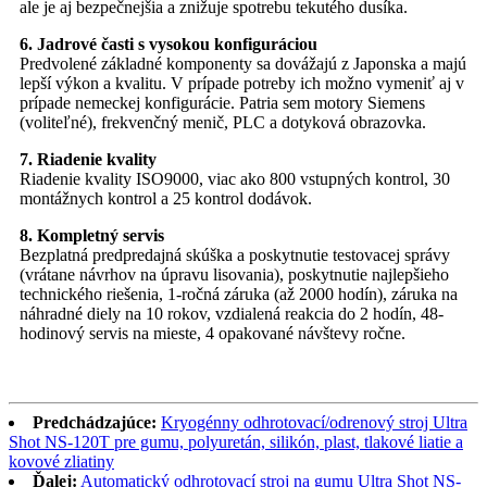
ale je aj bezpečnejšia a znižuje spotrebu tekutého dusíka.
6. Jadrové časti s vysokou konfiguráciou
Predvolené základné komponenty sa dovážajú z Japonska a majú
lepší výkon a kvalitu. V prípade potreby ich možno vymeniť aj v
prípade nemeckej konfigurácie. Patria sem motory Siemens
(voliteľné), frekvenčný menič, PLC a dotyková obrazovka.
7. Riadenie kvality
Riadenie kvality ISO9000, viac ako 800 vstupných kontrol, 30
montážnych kontrol a 25 kontrol dodávok.
8. Kompletný servis
Bezplatná predpredajná skúška a poskytnutie testovacej správy
(vrátane návrhov na úpravu lisovania), poskytnutie najlepšieho
technického riešenia, 1-ročná záruka (až 2000 hodín), záruka na
náhradné diely na 10 rokov, vzdialená reakcia do 2 hodín, 48-
hodinový servis na mieste, 4 opakované návštevy ročne.
Predchádzajúce:
Kryogénny odhrotovací/odrenový stroj Ultra
Shot NS-120T pre gumu, polyuretán, silikón, plast, tlakové liatie a
kovové zliatiny
Ďalej:
Automatický odhrotovací stroj na gumu Ultra Shot NS-