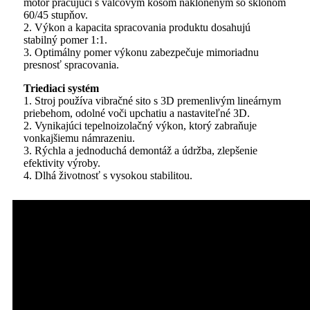
motor pracujúci s valcovým košom nakloneným so sklonom
60/45 stupňov.
2. Výkon a kapacita spracovania produktu dosahujú
stabilný pomer 1:1.
3. Optimálny pomer výkonu zabezpečuje mimoriadnu
presnosť spracovania.
Triediaci systém
1. Stroj používa vibračné sito s 3D premenlivým lineárnym
priebehom, odolné voči upchatiu a nastaviteľné 3D.
2. Vynikajúci tepelnoizolačný výkon, ktorý zabraňuje
vonkajšiemu námrazeniu.
3. Rýchla a jednoduchá demontáž a údržba, zlepšenie
efektivity výroby.
4. Dlhá životnosť s vysokou stabilitou.