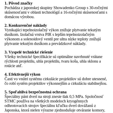
1. Pôvod značky
Pochádza z japonskej skupiny Showadenko Group s 30-ročnými
skúsenosťami v oblasti technológií a 16-ročnými skúsenosťami s
domácou výrobou.
2. Konkurenčné náklady
Vynikajúci tepelnoizolačný výkon znižuje plytvanie tekutým
dusíkom. Izolačná vrstva PIR s lepším tepelnoizolačným
výkonom a solenoidový ventil pre ultra nízke teploty znižujú
plytvanie tekutým dusíkom a prevádzkové náklady.
3. Vyspelé technické riešenie
Všetky technické špecifikácie sú optimálne navrhnuté vrátane
rýchlosti projektilu, uhla projektilu, tvaru koša, uhla sklonu a
rotácie atď.
4. Efektívnejší výkon
Časti vo vnútri systému cirkulácie projektilov sú dobre utesnené,
čo robí systém projektilov výkonnejším a cirkuláciu stabilnejšou.
5. Spoľahlivá bezpečnostná ochrana
Špeciálny pánt dverí na stroji znesie tlak 0,5 MPa. Spoločnosť
STMC používa na všetkých modeloch kryogénnych
odhrotovacích strojov špeciálnu kľučku dverí dovážanú z
Japonska, ktorá nielen výrazne zjednodušuje otváranie komory,