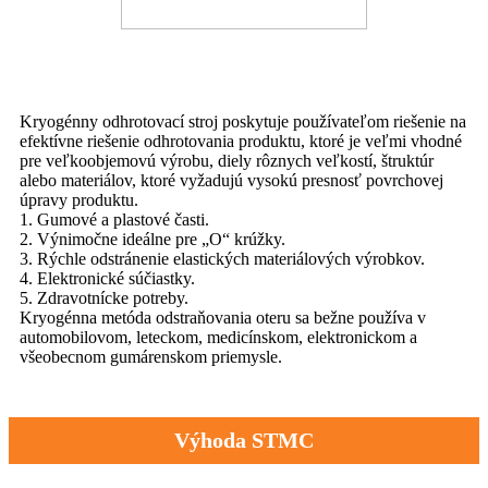
Kryogénny odhrotovací stroj poskytuje používateľom riešenie na
efektívne riešenie odhrotovania produktu, ktoré je veľmi vhodné
pre veľkoobjemovú výrobu, diely rôznych veľkostí, štruktúr
alebo materiálov, ktoré vyžadujú vysokú presnosť povrchovej
úpravy produktu.
1. Gumové a plastové časti.
2. Výnimočne ideálne pre „O“ krúžky.
3. Rýchle odstránenie elastických materiálových výrobkov.
4. Elektronické súčiastky.
5. Zdravotnícke potreby.
Kryogénna metóda odstraňovania oteru sa bežne používa v
automobilovom, leteckom, medicínskom, elektronickom a
všeobecnom gumárenskom priemysle.
Výhoda STMC