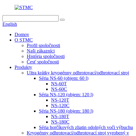
English
Domov
O STMC
Profil spoločnosti
Naši zákazníci
História spoločnosti
Česť spoločnosti
Produkty
Ultra krátky kryogénny odhrotovací/odhrotovací stroj
Séria NS-60 (objem: 60 l)
NS-60T
NS-60C
Séria NS-120 (objem: 120 l)
NS-120T
NS-120C
Séria NS-180 (objem: 180 l)
NS-180T
NS-180C
Séria horčíkových zliatin odolných voči výbuchu
Kryogénny odhrotovací/odhrotovací stroj vyrobený v