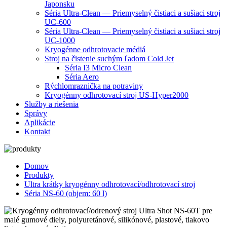
Japonsku
Séria Ultra-Clean — Priemyselný čistiaci a sušiaci stroj
UC-600
Séria Ultra-Clean — Priemyselný čistiaci a sušiaci stroj
UC-1000
Kryogénne odhrotovacie médiá
Stroj na čistenie suchým ľadom Cold Jet
Séria I3 Micro Clean
Séria Aero
Rýchlomraznička na potraviny
Kryogénny odhrotovací stroj US-Hyper2000
Služby a riešenia
Správy
Aplikácie
Kontakt
Domov
Produkty
Ultra krátky kryogénny odhrotovací/odhrotovací stroj
Séria NS-60 (objem: 60 l)