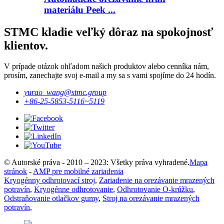
materiálu Peek ...
STMC kladie veľký dôraz na spokojnosť
klientov.
V prípade otázok ohľadom našich produktov alebo cenníka nám,
prosím, zanechajte svoj e-mail a my sa s vami spojíme do 24 hodín.
yurao_wang@stmc.group
+86-25-5853-5116~5119
© Autorské práva - 2010 – 2023: Všetky práva vyhradené.
Mapa
stránok
-
AMP pre mobilné zariadenia
Kryogénny odhrotovací stroj
,
Zariadenie na orezávanie mrazených
potravín
,
Kryogénne odhrotovanie
,
Odhrotovanie O-krúžku
,
Odstraňovanie otlačkov gumy
,
Stroj na orezávanie mrazených
potravín
,